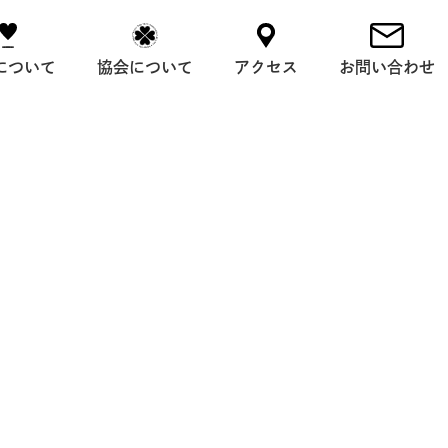
について
協会について
アクセス
お問い合わせ