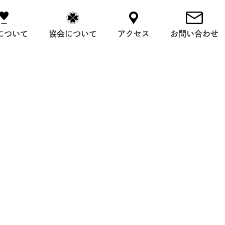
について
協会について
アクセス
お問い合わせ